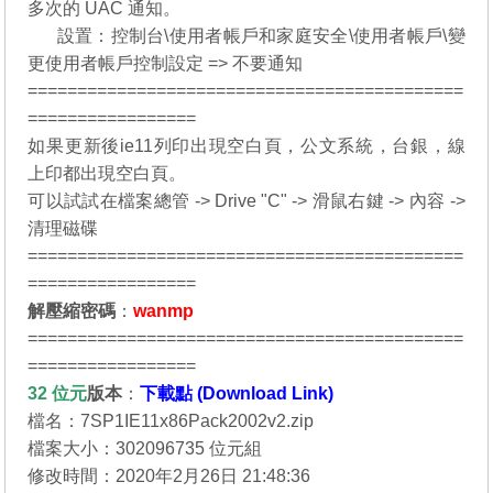
多次的 UAC 通知。
07.
設置：控制台\使用者帳戶和家庭安全\使用者帳戶\變
更使用者帳戶控制設定 => 不要通知
============================================
=================
如果更新後ie11列印出現空白頁，公文系統，台銀，線
上印都出現空白頁。
可以試試在檔案總管 -> Drive "C" -> 滑鼠右鍵 -> 內容 ->
清理磁碟
============================================
=================
解壓縮密碼
：
wanmp
============================================
=================
32 位元
版本
：
下載點 (Download Link)
檔名：7SP1IE11x86Pack2002v2.zip
檔案大小：302096735 位元組
修改時間：2020年2月26日 21:48:36