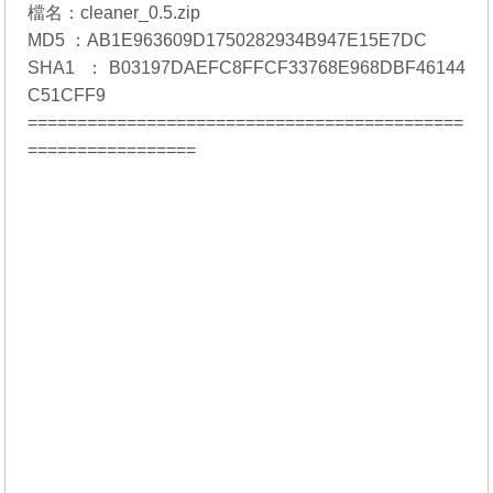
檔名：cleaner_0.5.zip
MD5 ：AB1E963609D1750282934B947E15E7DC
SHA1 ：B03197DAEFC8FFCF33768E968DBF46144
C51CFF9
============================================
=================