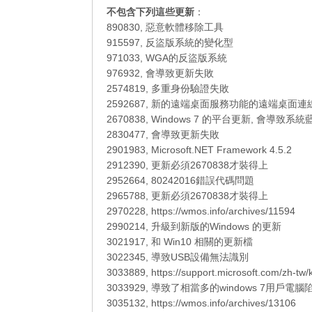
不包含下列這些更新
：
890830, 惡意軟體移除工具
915597, 反盜版系統的變化型
971033, WGA的反盜版系統
976932, 會導致更新失敗
2574819, 多重身份驗證失敗
2592687, 新的遠端桌面服務功能的遠端桌面連
2670838, Windows 7 的平台更新, 會導致系統
2830477, 會導致更新失敗
2901983, Microsoft.NET Framework 4.5.2
2912390, 更新必須2670838才裝得上
2952664, 80242016錯誤代碼問題
2965788, 更新必須2670838才裝得上
2970228, https://wmos.info/archives/11594
2990214, 升級到新版的Windows 的更新
3021917, 和 Win10 相關的更新檔
3022345, 導致USB設備無法識別
3033889, https://support.microsoft.com/zh-tw
3033929, 導致了相當多的windows 7用戶電
3035132, https://wmos.info/archives/13106