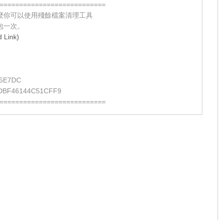
===========================
麼你可以使用殘餘檔案清理工具
包一次。
Link)
5E7DC
DBF46144C51CFF9
===========================