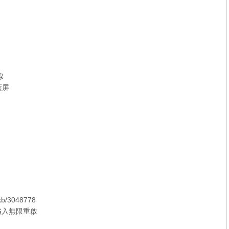
線
藍屏
/kb/3048778
腦陷入無限重啟