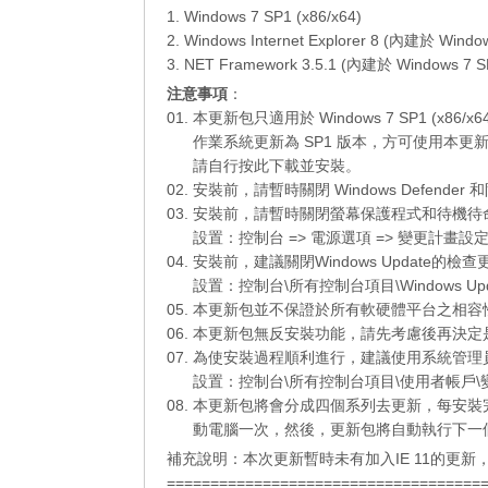
1. Windows 7 SP1 (x86/x64)
2. Windows Internet Explorer 8 (內建於 Windo
3. NET Framework 3.5.1 (內建於 Windows 7 S
注意事項
：
01. 本更新包只適用於 Windows 7 SP1 (x86/
01.
作業系統更新為 SP1 版本，方可使用本更
01.
請自行
按此下載
並安裝。
02. 安裝前，請暫時關閉 Windows Defend
03. 安裝前，請暫時關閉螢幕保護程式和待機
03.
設置：控制台 => 電源選項 => 變更計畫設定
04. 安裝前，建議關閉Windows Update
03.
設置：控制台\所有控制台項目\Windows Up
05. 本更新包並不保證於所有軟硬體平台之相
06. 本更新包無反安裝功能，請先考慮後再決
07. 為使安裝過程順利進行，建議使用系統管
07.
設置：控制台\所有控制台項目\使用者帳戶\變
08. 本更新包將會分成四個系列去更新，每安
08.
動電腦一次，然後，更新包將自動執行下一
補充說明：本次更新暫時未有加入IE 11的更
====================================