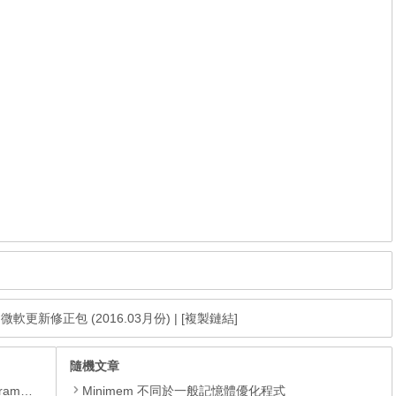
age 微軟更新修正包 (2016.03月份)
|
[複製鏈結]
隨機文章
yer、JRE
Minimem 不同於一般記憶體優化程式