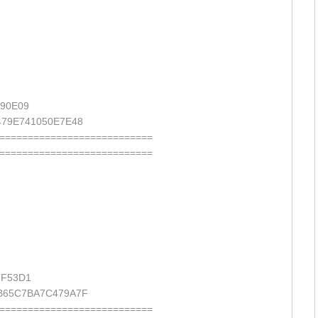
90E09
79E741050E7E48
===========================
===========================
7F53D1
B65C7BA7C479A7F
===========================