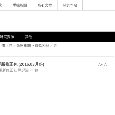
號
手機相關
所有文章
關於本站
研究資源
其他
7 修正包
>
微軟相關
>
微軟相關
>
更
軟更新修正包 (2016.03月份)
A+
A-
更新修正包
評論 71 條