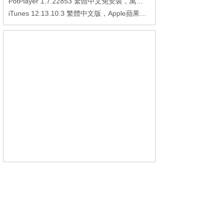
PotPlayer 1.7.22853 繁體中文免安裝，萬能硬解影音播放器
iTunes 12.13.10.3 繁體中文版，Apple蘋果用戶必備軟體