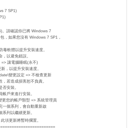
ws 7 SP1)
P1)
x64)。請確認你已將 Windows 7
新包，如果您沒有
Windows 7 SP1
，
er 和防毒軟體以提升安裝速度。
待命，以避免錯誤。
 => 讓電腦睡眠(永不)
的檢查更新，以提升安裝速度。
date\變更設定 => 不檢查更新
容性，若造成損害恕不負責。
定是否安裝。
理員帳戶來進行安裝。
更您的帳戶類型 => 系統管理員
裝完一個系列，會自動重新啟
個系列以繼續更新。
新，此項更新將暫時擱置。
=========================