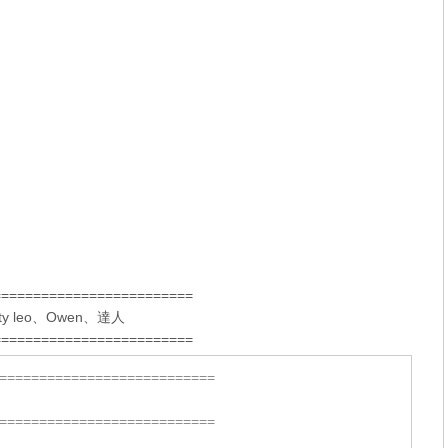
=========================
ty leo
、
Owen
、
達人
=========================
===========================
===========================