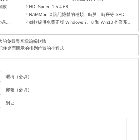
 安裝版
HD_Speed 1.5.4.68
RAMMon 查詢記憶體的種類、時脈、時序等 SPD 資料
編輯器
微軟提供免費正版 Windows 7、8 和 Win10 作業系統虛擬機鏡像下載
，非常強大的免費聲音檔編輯軟體
安裝，可記住桌面圖示的排列位置的小程式
暱稱（必填）
郵箱（必填）
網址