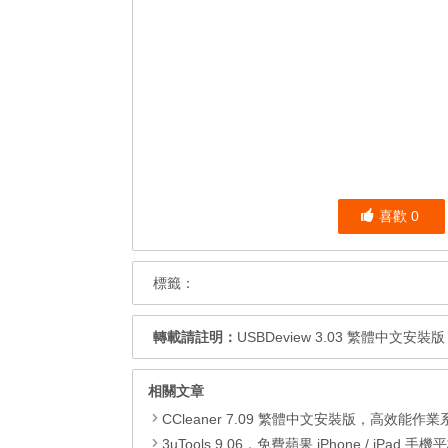
喜歡
0
標籤：
轉載請註明：
USBDeview 3.03 繁體中文
相關文章
CCleaner 7.09 繁體中文安裝版，高效能作業系統清
3uTools 9.06，免費蘋果 iPhone / iPad 手機平板電腦管理備份