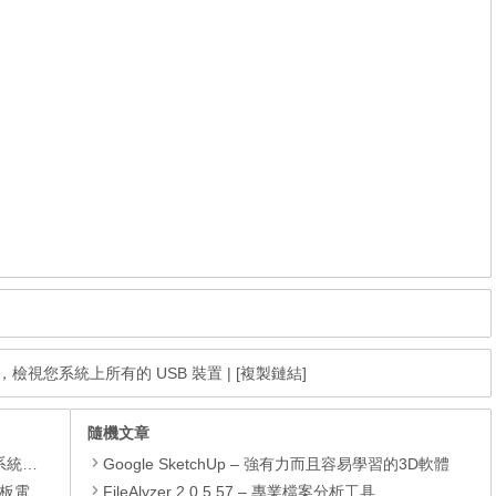
安裝版，檢視您系統上所有的 USB 裝置
|
[複製鏈結]
隨機文章
理軟體
Google SketchUp – 強有力而且容易學習的3D軟體
還原軟體
FileAlyzer 2.0.5.57 – 專業檔案分析工具