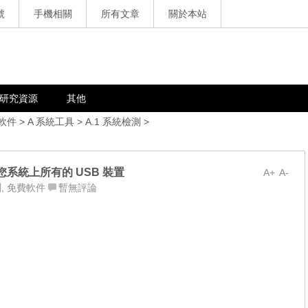
號
手機相關
所有文章
關於本站
研究資源
其他
軟件
>
A 系統工具
>
A.1 系統檢測
>
視您系統上所有的 USB 裝置
A+
A-
測
,
免費軟件
暫無評論