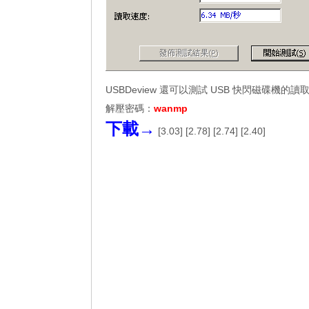
USBDeview 還可以測試 USB 快閃磁碟機的讀
解壓密碼：
wanmp
下載→
[
3.03
] [
2.78
] [
2.74
] [
2.40
]