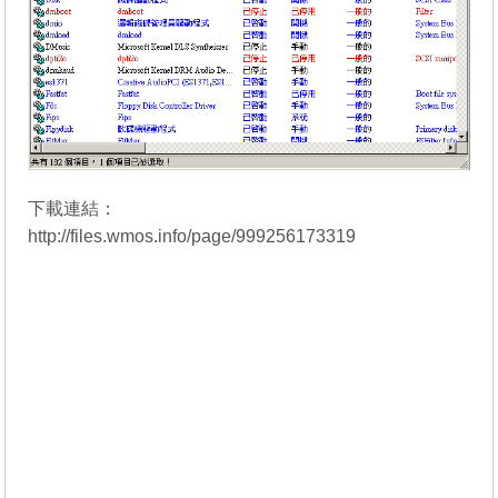
下載連結：
http://files.wmos.info/page/999256173319