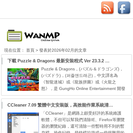
現在位置：
首頁
> 發表於2026年02月的文章
下載 Puzzle & Dragons 最新安裝程式 Ver 23.3.2 日本版、港台版… (PAD Radar) (.apk) (.xapk)
Puzzle & Dragons，(パズル＆ドラゴンズ)，
(パズドラ)，(퍼즐앤드래곤)，中文譯名為
《智龍迷城》或《龍族拼圖》或《火龍之
怒》，是 GungHo Online Entertainment 開發
的智能手機遊戲，使用消除遊戲的形式進行戰
鬥的RPG養成遊戲。本網站提供遊戲下載點方
CCleaner 7.09 繁體中文安裝版，高效能作業系統清理軟體
便本地玩家直接下載遊戲。 GungHo 公司於 2
「CCleaner」是網路上頗受好評的系統維護
016 年3月17日在 iOS／Android 等手機平台
軟體，不但可以幫我們清除IE、Firefox等瀏覽
上推出一個全新 App 工具《龍族拼圖雷達》
器的瀏覽紀錄，還可清除一些暫時用不到的暫
（Puzzle ＆ Dragons R...
存檔、操作紀錄、登錄檔垃圾或一些很難用的