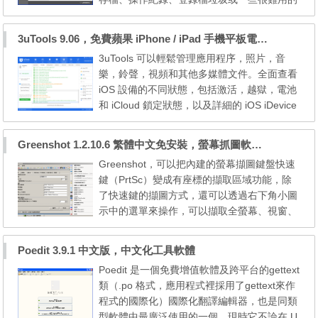
Toolbar、垃圾軟體等。 CCleaner Portable is
a freeware system optimization and privacy t
3uTools 9.06，免費蘋果 iPhone / iPad 手機平板電腦管理備份還原軟體
ool. It removes unused files from your syste
3uTools 可以輕鬆管理應用程序，照片，音
m - allowing Windows to run faster and freei
樂，鈴聲，視頻和其他多媒體文件。全面查看
ng up valuable hard disk space. It also c...
iOS 設備的不同狀態，包括激活，越獄，電池
和 iCloud 鎖定狀態，以及詳細的 iOS iDevice
information。可以輕鬆實現iphone蘋果手機的
刷機和越獄功能，以及快速下載官方的ios固
Greenshot 1.2.10.6 繁體中文免安裝，螢幕抓圖軟體，1.3.315 安裝版
件和雲備份shsh功能。其中3utools最好用的
Greenshot，可以把內建的螢幕擷圖鍵盤快速
功能就是：可以實現shsh備份，當你的手機想
鍵（PrtSc）變成有座標的擷取區域功能，除
要降級時可以重新從shsh備份中恢復，這是其
了快速鍵的擷圖方式，還可以透過右下角小圖
他蘋果刷機越獄軟...
示中的選單來操作，可以擷取全螢幕、視窗、
指定區域、上次區域、整個網頁（擷取Interne
t Explorer）；除了內建圖片編輯器之外，可
Poedit 3.9.1 中文版，中文化工具軟體
以將上傳到Dropbox、Picasa、Flickr、Imgu
Poedit 是一個免費增值軟體及跨平台的gettext
r、Photobucket、Confluence、Box，另外，
類（.po 格式，應用程式裡採用了gettext來作
擷取後可以直接傳送電子郵件、使用Office軟
程式的國際化）國際化翻譯編輯器，也是同類
體開啟、傳送到印表機...
型軟體中最廣泛使用的一個。現時它不論在 U