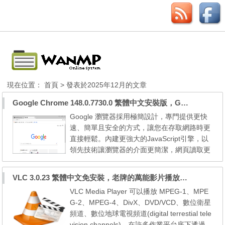
現在位置：
首頁
> 發表於2025年12月的文章
Google Chrome 148.0.7730.0 繁體中文安裝版，Google瀏覽器
Google 瀏覽器採用極簡設計，專門提供更快
速、簡單且安全的方式，讓您在存取網路時更
直接輕鬆。內建更強大的JavaScript引擎，以
領先技術讓瀏覽器的介面更簡潔，網頁讀取更
快速，網址列兼具Google搜尋功能，分頁獨
立運作讓分頁不相互衝突，無痕式視窗確保上
VLC 3.0.23 繁體中文免安裝，老牌的萬能影片播放軟體免安裝中文版
網隱私。 google chrome offline installer, chr
VLC Media Player 可以播放 MPEG-1、MPE
ome for xp 設定檔儲存路徑： [Windwos 7]
G-2、MPEG-4、DivX、DVD/VCD、數位衛星
C:\Users\使用者\AppData\Local\Google\Chro
頻道、數位地球電視頻道(digital terrestial tele
me\User Data...
vision channels)、在許多作業平台底下透過