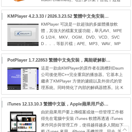
寬頻 IPv4、IPv6 網路播放線上影片；此軟體
開發專案是由法國學生所發起的，參與者來自
KMPlayer 4.2.3.33 / 2026.3.23.52 繁體中文免安裝，超強的多媒體播放器
於世界各地，設計了多平台的支援，可以用於
KMPlayer 可說是一款超強的多媒體播放軟
播放網路串流及本機多媒體檔案之播放及預覽
體，其強大的檔案支援功能，舉凡AVI、MPE
eMule/BT下載未完成的影片。 VLC media pl
G 1/2/4、MKV、OGM、DVD、VCD、SVC
ayer is a highly...
D．．．等影片檔；APE、MP3、WAV、MP
C、Flac、MIDI．．．聲音檔；BMP、 GIF、
JPEG、PNG．．．等圖片檔，甚至是以BI
PotPlayer 1.7.22853 繁體中文免安裝，萬能硬解影音播放器
N、ISO、IMG、NRG製成的音樂格式光碟影
這是一款由KMPlayer的原作者在跳槽到Daum
檔，KMPlayer它都可以支援開啟播放。 甚至
公司後使用C++完全重寫的播放器。它基本上
還包含了擷取影片畫面以及聲音擷取的功能，
繼承了KMPlayer 方便的濾鏡以及外掛式的管
讓我們不再需要安裝其他的安裝才能將聲音或
理系統。同時簡化了內部的解碼器體系。比 K
影片畫...
MPLAYER還節省資源的影音播放器! PotPlaye
r 是 KMPlayer 原作者 姜龍喜 先生離開 KMPl
iTunes 12.13.10.3 繁體中文版，Apple蘋果用戶必備軟體
ayer 開發團隊之後，替韓國 Daum 公司所開
由於蘋果用戶要上傳檔案或做一些管理工作都
發的一套 All-in-One 多媒體播放程式，內建
得先在電腦中安裝 iTunes 軟體再透過 iTunes
「在線點播」與「聊天室」功能，並且支援多
來作同步與管理工作，使得越得越多人開始下
線程與硬體解碼 (DXVA ...
載 iTunes 來用。iPhone 手機管理、同步..等