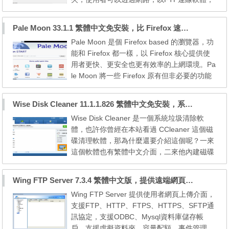
連接到分享的電腦，輸入帳號與密碼，登入電
腦內指定的資料夾，作檔案上傳、下載、刪
Pale Moon 33.1.1 繁體中文免安裝，比 Firefox 速度快25%瀏覽器
除、更改名稱、建立資料夾…等操作〈可同時
Pale Moon 是個 Firefox based 的瀏覽器，功
對對單一、多個檔案或資料夾做操作〉，好像
能和 Firefox 都一樣，以 Firefox 核心提供使
在使用檔案總管一樣快速又方便，適合大量檔
用者更快、更安全也更有效率的上網環境。Pa
案的傳輸工作。File...
le Moon 將一些 Firefox 原有但非必要的功能
給移除掉，以提高瀏覽器的速度和效能，基本
上來說不會影響使用。這套加速版瀏覽器是 1
Wise Disk Cleaner 11.1.1.826 繁體中文免安裝，系統垃圾清理、瘦身、硬碟重組工具
00% 使用 Firefox 的原始碼，從技術層面做了
Wise Disk Cleaner 是一個系統垃圾清除軟
最佳化，讓瀏覽器的整體速度提升 25% 以
體，也許你曾經在本站看過 CCleaner 這個磁
上，且可以減少記憶體的使用。 - 針對當今的
碟清理軟體，那為什麼還要介紹這個呢？一來
處理器做高度...
這個軟體也有繁體中文介面，二來他內建磁碟
重組的程式，而且他提供了較多的副檔名可以
供使用者選擇。 Wise Disk Cleaner 可以掃瞄
Wing FTP Server 7.3.4 繁體中文版，提供遠端網頁管理的FTP Server
逾 50 種垃圾檔，但您也可自由加入您認為的
Wing FTP Server 提供使用者網頁上傳介面，
垃圾檔案類型。在 Wise Disk Cleaner 分析您
支援FTP、HTTP、FTPS、HTTPS、SFTP通
的系統並找出垃圾檔後，您可以檢視每個檔案
訊協定，支援ODBC、Mysql資料庫儲存帳
的詳細敘述。若...
戶，支援虛擬資料夾、容量配額、事件管理