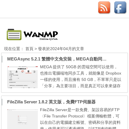
現在位置：
首頁
> 發表於2024年04月的文章
MEGAsync 5.2.1 繁體中文免安裝，MEGA自動同步、上傳器
MEGA 提供了 50GB 的雲端空間可以使用，
也推出電腦端地同步工具，就能像是 Dropbox
一樣的使用，而且擁有 50 GB，不單單只是以
「分享」為主要項目，而是真正可以拿來儲存
檔案的「雲端空間」，使用 MEGA 來儲存或
分享資料其實是很不錯的選擇，除了它本身速
FileZilla Server 1.8.2 英文版，免費FTP伺服器
度快、操作簡單，也內建包含繁體中文在內的
FileZilla Server是一款免費、架設容易的FTP
40 多種語言，免費註冊即可獲得 50 GB 容
〈File Transfer Protocol〉檔案傳輸軟體，可
量，上下載的限制少。 MEGA Sync Client: E
以在自己的電腦建立帳號、密碼和分享的資料
asy automated syncin...
夾；使用者可以透過網路，以FTP連線軟體，