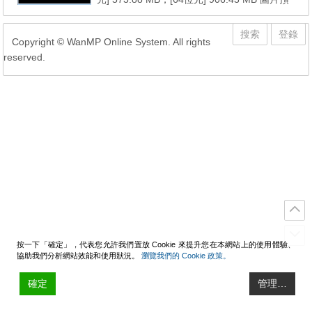
覽： 軟體說明： 本更新包包含自 7 SP1 [32
位元] 以後至2018年10月份的所有微軟官方更
搜索
登錄
Copyright © WanMP Online System. All rights
新檔 本更新包包含自 7 SP1 [64位元] 以後至2
reserved.
018年10月份的所有微軟官方更新檔 系統需
求： 1. Windows 7 SP1 (x86/x64) 2. NET Fr
amework 3.5.1 (內建...
按一下「確定」，代表您允許我們置放 Cookie 來提升您在本網站上的使用體驗、
協助我們分析網站效能和使用狀況。
瀏覽我們的 Cookie 政策。
確定
管理…