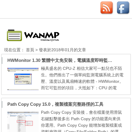
現在位置：
首頁
> 發表於2018年01月的文章
HWMonitor 1.30 繁體中文免安裝，電腦溫度即時監控工具
極具盛名的 CPU-Z 相信大家可一點兒也不陌
生。他們推出了一個單純監測電腦系統上的電
壓、溫度以及風扇轉速的軟體 - HWMonitor。
而它可監控的項目，大抵如下：CPU 的電
壓、CPU 風扇轉速、CPU 溫度、顯示卡溫度
以及硬碟機溫度。若您擔心電腦會因為過熱或
Path Copy Copy 15.0，複製檔案完整路徑的工具
是覺得風扇運作不太正常，我們都可以透過 H
Path Copy Copy 安裝後，會在檔案使用滑鼠
WMonitor 來幫我們做時時的監控。 HWMonit
右鍵點擊後多出 Path Copy 的功能選向來供
or is a hardware monitoring program that re
你選用。Path Copy Copy 能增加複製檔案或
ads PC systems main ...
資料夾路徑（Copy File/Folder Path）的選