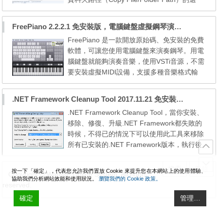
項，複製檔名、上層目錄路徑、複製長檔名、
複製短檔名...等功能，可以進一步設定功能的
FreePiano 2.2.2.1 免安裝版，電腦鍵盤虛擬鋼琴演奏音樂
開關及顯示的位置。 Path Copy Copy is an a
FreePiano 是一款開放原始碼、免安裝的免費
dd-on for Windows Explorer that adds conte
軟體，可讓您使用電腦鍵盤來演奏鋼琴。用電
xtual menu items on all files and folders allo
腦鍵盤就能夠演奏音樂，使用VSTi音源，不需
wing the ...
要安裝虛擬MIDI設備，支援多種音樂格式輸
出，包含DirectSound、WASAPI、ASIO，可
以自訂任何鍵盤按鍵的功能及顯示，演奏中可
.NET Framework Cleanup Tool 2017.11.21 免安裝，微軟 .NET Framework移除工具
以隨時切換多組鍵盤設定，可以直接把歌曲匯
.NET Framework Cleanup Tool，當你安裝、
出為MP4音樂檔。 解壓密碼：wanmp 下載→
移除、修復、升級.NET Framework都失敗的
[2.2.2.1]
時候，不得已的情況下可以使用此工具來移除
所有已安裝的.NET Framework版本，執行後
將會進行一系列的移除動作，包括檔案、資料
夾、登錄檔、鍵值、安裝程式註冊資訊。工具
搜索
登錄
按一下「確定」，代表您允許我們置放 Cookie 來提升您在本網站上的使用體驗、
Copyright © WanMP Online System. All rights
會嘗試解決這些問題，藉由套用已知的修正程
協助我們分析網站效能和使用狀況。
瀏覽我們的 Cookie 政策。
reserved.
式或修復損毀所支援的.NET Framework 版本
確定
的安裝。工具會有方便使用的精靈式使用者介
管理…
面(UI)。它也支援命令列...