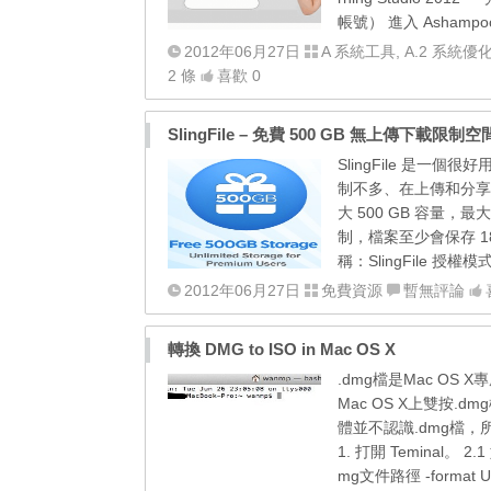
帳號） 進入 Ashampoo 
2012年06月27日
A 系統工具
,
A.2 系統優
2 條
喜歡 0
SlingFile – 免費 500 GB 無上傳下載限制空
SlingFile 是
制不多、在上傳和分享
大 500 GB 容量
制，檔案至少會保存 
稱：SlingFile 授權
2012年06月27日
免費資源
暫無評論
轉換 DMG to ISO in Mac OS X
.dmg檔是Mac O
Mac OS X上雙按.
體並不認識.dmg檔，所
1. 打開 Teminal。 
mg文件路徑 -format 