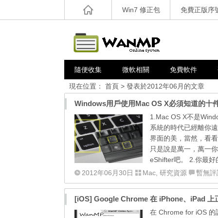
Win7 修正包
免費正版序
隨便收集
微軟相關
免費軟件
現在位置：
首頁
> 發表於2012年06月的文章
Windows用戶使用Mac OS X必須知道的十
1.Mac OS X不是W
系統的時代已經離你遠
界面的美，當然，看看W
只是說是萬一，萬一你無
eShifter吧。 2.
2012年06月30日
Mac
,
研究資源
暫無評
[iOS] Google Chrome 在 iPhone、
在 Chrome for