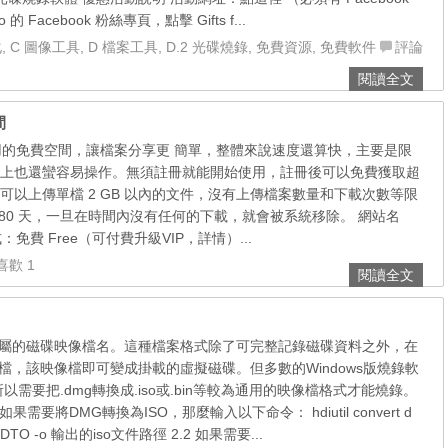
的 Facebook 粉絲專頁，點擊 Gifts f...
化
,
C 圖像工具
,
D 檔案工具
,
D.2 光碟燒錄
,
免費資源
,
免費軟件
評論
閱讀全文
間
一個很好用的免費空間，讓檔案分享更 簡單，整體來說速度還算快，主要是限
上也還蠻容易操作。無須註冊就能開始使用，註冊後可以免費獲取超
，最大可以上傳單檔 2 GB 以內的文件，沒有上傳檔案數量和下載次數等限
180 天，一旦在時間內沒有任何的下載，就會被系統移除。 網站名
模式：免費 Free（可付費升級VIP，詳情）...
喜歡 1
閱讀全文
S X專屬的磁碟映像檔名。這種檔案格式除了可完整記錄磁碟資料之外，在
dmg檔，該映像檔即可變成掛載的虛擬磁碟。但多數的Windows版燒錄軟
以需要把.dmg轉換成.iso或.bin等較為通用的映像檔格式才能燒錄。
2.1 如果需要將DMG轉換為ISO，那麼輸入以下命令： hdiutil convert d
UDTO -o 輸出的iso文件路徑 2.2 如果需要...