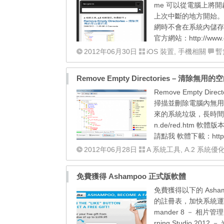
me 可以從電腦上將
上次中斷的地方開始。除
網時不會在系統內儲存
官方網站：http://www.g
2012年06月30日
iOS 裝置
,
手機相關
暫
Remove Empty Directories – 清除無
Remove Empty
掃描並刪除電腦內無用
來的系統垃圾，長時間累積
n.de/red.htm 軟體
請點我 軟體下載：https://
2012年06月28日
A 系統工具
,
A.2 系統優
免費獲得 Ashampoo 正式版軟體
免費獲得以下的 Ashamp
的註冊表，加快系統運作效能 
mander 8 － 相片管理
rning Studio 2