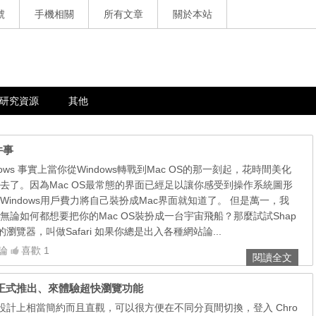
號
手機相關
所有文章
關於本站
研究資源
其他
件事
indows 事實上當你從Windows轉戰到Mac OS的那一刻起，花時間美化
去了。因為Mac OS最常態的界面已經足以讓你感受到操作系統圖形
indows用戶費力將自己裝扮成Mac界面就知道了。 但是萬一，我
論如何都想要把你的Mac OS裝扮成一台宇宙飛船？那麼試試Shap
你最好的瀏覽器，叫做Safari 如果你總是出入各種網站論...
論
喜歡 1
閱讀全文
iPad 上正式推出、來體驗超快瀏覽功能
 iOS 的設計上相當簡約而且直觀，可以很方便在不同分頁間切換，登入 Chro