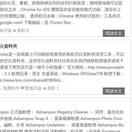
開啟的分頁、書籤、密碼和網址列同步到行動裝置，隨時隨地都可以從
此之外，Chrome for iOS 瀏覽器亦提供無痕模式功能，讓你在上
任何瀏覽記錄。 應用程式名稱：Chrome 應用程式類別：工具程式
oogle.com/ 下載鏈結：從 iTunes Stor...
無評論
喜歡 0
閱讀全文
用的空白資料夾
 Directories是一款檔案小巧功能卻很實用的系統空白資料夾清理工具，可以
的空白資料夾，這些空白資料夾往往來自於我們移除軟體後所遺留下
下來對說可是一個不小的負擔！ 官方網站：http://www.jonasjoh
版本：2.2 軟體語系：英文 支援系統：Windows XP/Vista/7/8 軟體下載：
www.box.com/shared/0369do...
化
,
免費軟件
暫無評論
喜歡 1
閱讀全文
oo 正式版軟體： Ashampoo Registry Cleaner － 清理、最佳化你
Ashampoo Snap 4 － 螢幕截圖軟體 Ashampoo Photo Com
、編輯、分享 Ashampoo Undeleter － 檔案救援軟體 Ashampoo Bu
012 － 光碟燒錄軟體 優惠活動說明 活動網址：點這裡 （必須有 Facebook