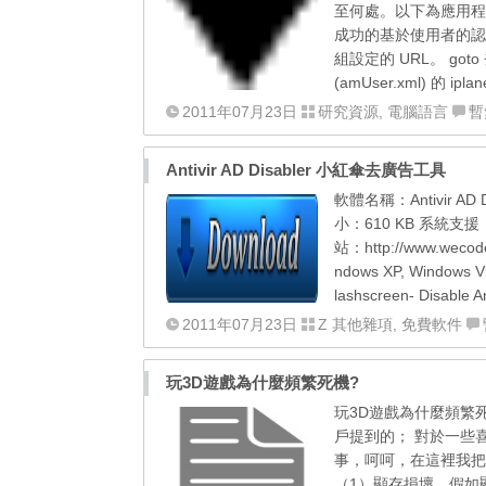
至何處。以下為應用程
成功的基於使用者的認
組設定的 URL。 goto
(amUser.xml) 的 ipla
2011年07月23日
研究資源
,
電腦語言
暫
Antivir AD Disabler 小紅傘去廣告工具
軟體名稱：Antivir 
小：610 KB 系統支援：Wi
站：http://www.wecode
ndows XP, Windows Vi
lashscreen- Disable Ant
2011年07月23日
Z 其他雜項
,
免費軟件
玩3D遊戲為什麼頻繁死機?
玩3D遊戲為什麼頻繁
戶提到的； 對於一些
事，呵呵，在這裡我把
（1）顯存損壞。假如