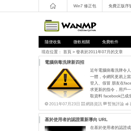
Win7 修正包
免費正版序
隨便收集
微軟相關
免費軟件
現在位置：
首頁
> 發表於2011年07月的文章
電腦病毒洗牌新四招
近年電腦病毒洗牌令人
一體，令網民更易上當
登入、假冒 朋友在fa
求更新的指令，用戶一
取資料 facebook
2011年07月23日
網路資訊
暫無評論
基於使用者的認證重新導向 URL
在基於使用者的認證成功