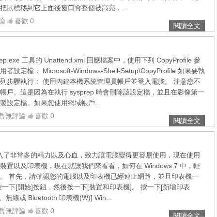
把鼠標移到它上面後窗口會整個被高亮，...
論
喜歡 0
閱讀全文
.exe 工具的 Unattend.xml 回應檔案中，使用下列 CopyProfile 參
： Microsoft-Windows-Shell-Setup\CopyProfile 如果要執
列步驟執行： 使用內建本機系統管理員帳戶並登入電腦。 注意您不
戶。這是因為在執行 sysprep 時會刪除該設定檔，並且在影像第一
製設定檔。如果您使用網域帳戶...
暫無評論
喜歡 0
閱讀全文
 7 投入了非常多的精力以及心血，致力讓電腦變得更容易使用，現在使用
置以及印表機，現在就讓我們來看看，如何在 Windows 7 中，輕
。 首先，請確認您的電腦以及印表機已經連上網路，並且印表機一
一下[開始]按鈕，然後按一下[裝置和印表機]。 按一下[新增印表
或 Bluetooth 印表機(W)] Win...
暫無評論
喜歡 0
閱讀全文