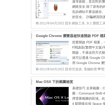
速等效能，並且對於瀏覽
網路安全 除了原有的
告訴網站不要追蹤你、
的安全。 詐騙網頁防護
2011年04月29日
B 網路工具
,
B.2 瀏覽工
Google Chrome 瀏覽器超快速開啟 PDF 檔
想要開啟 PDF 檔案，一般
F閱讀器(繁體中文版)等
開啟，不過這些方式都還
就可以透過 Google
用 Google Chrome 
2011年04月29日
研究資源
,
電腦軟體
暫
Mac OSX 下的截圖秘笈
基礎技巧 全屏截圖：Co
圖：Command-S
擇需要截圖的區域。此方
4 鬆開後在按 Spa