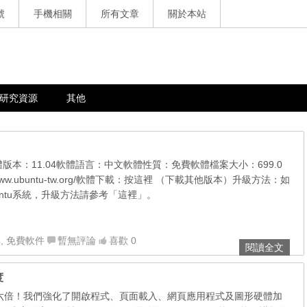
號
手機相關
所有文章
關於本站
研究資源
其他
軟體版本：11.04軟體語言：中文軟體性質：免費軟體檔案大小：699.0
/www.ubuntu-tw.org/軟體下載：按這裡 （下載其他版本）升級方法：如
ntu系統，升級方法請參考「這裡」。
具
,
免費軟件
暫無評論
喜歡 0
閱讀全文
度
以前快六倍！我們強化了開啟程式、頁面載入、網頁應用程式及圖形硬體加