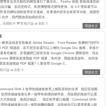
豐富且高互動性的網頁進行了最佳化。 Firefox 效能 更能保護您的
的反詐騙、反惡意程式、私密瀏覽模式變得更強，在 4.0 裡面還可以
對某些網站強制使用安全連線，並透過內容安全政策等功能，保護您
 此外，我們開放原始碼的安全...
具
,
免費軟件
暫無評論
喜歡 3
閱讀全文
案
來說就是安裝像是 Adobe Reader、Foxit Reader 免費輕巧的PD
 PDF 閱讀器，若不想安裝還可以上傳到 Google Doc 服務，來進行
有些麻煩，若電腦裡已經有安裝 Google Chrome 瀏覽器時，現在
 Chrome 瀏覽器直接開啟 PDF 檔案，免外掛，開啟速度超快。 如何使
瀏覽器直接開啟 PDF 檔案? 1.要使用 Google C...
無評論
喜歡 0
閱讀全文
mmand-Shift-3 使用快捷鍵後會馬上截取當前的全屏 指定區域截
hift-4 使用快捷鍵後會出來一個帶有座標的瞄準器，用鼠標的拖放可以選
式有秘笈，後面詳細說。 指定程序窗口截圖：Commnad-Shift-
ce 使用快捷鍵後會出現一個照相機的圖標，這時候你可以選擇屏幕上能