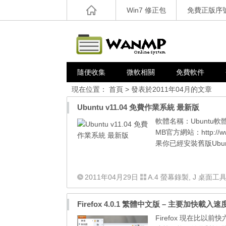
Win7 修正包
免費正版序
隨便收集
微軟相關
免費軟件
現在位置：
首頁
> 發表於2011年04月的文章
Ubuntu v11.04 免費作業系統 最新版
軟體名稱：Ubuntu
MB官方網站：http:/
果你已經安裝舊版Ubu
2011年04月29日
A.4 螢幕錄製
,
J 桌面工
Firefox 4.0.1 繁體中文版 – 主要加快載入速
Firefox 現在比