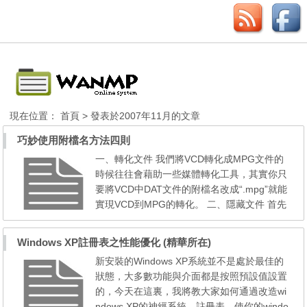
現在位置：
首頁
> 發表於2007年11月的文章
巧妙使用附檔名方法四則
一、轉化文件 我們將VCD轉化成MPG文件的
時候往往會藉助一些媒體轉化工具，其實你只
要將VCD中DAT文件的附檔名改成“.mpg”就能
實現VCD到MPG的轉化。 二、隱藏文件 首先
你用WinRAR等壓縮軟體將文件加密、壓縮，
然後將這個壓縮文件的附檔名改成一個根本不
Windows XP註冊表之性能優化 (精華所在)
存在的檔案名稱，如“.abc”，這樣你打開“檔案
新安裝的Windows XP系統並不是處於最佳的
總管 ”後看到的是一個未知文件類型的文件，
狀態，大多數功能與介面都是按照預設值設置
當然也不會有任何的關聯程式...
的，今天在這裏，我將教大家如何通過改造wi
ndows XP的神經系統—註冊表，使你的windo