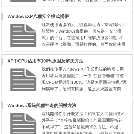
ws xp的性能更佳，更具個性化。 1、 加快開
機及關機速度 在[開始]–>[運行]–>鍵入[Regedi
WindowsXP八種安全模式揭密
t]–>[HKEY_CURRENT_USER]–>[Control Pa
經常使用電腦的人可能都聽說過，當電腦出了
nel]–>[Desktop]，將字串值[HungAppTimeou
故障時，Windows會提供一個名為「安全模
t]的數值資...
式」的平台，在這裡用戶能解決很多問題–不
管是硬件（驅動）還是軟件的。然而你會使用
這個安全模式麼？今天我們就來帶您認識一下
它的真面目 初識安全模式要進入安全模式，
XP中CPU佔用率100%原因及解決方法
只要在啟動時不停地按F8，就會出現選項菜
我們在使用Windows XP作業系統的時候，用
單，再用鍵盤上的上下光標鍵進行選擇即可進
著用著系統就變慢了，一看“任務管理器”才發
入不同的啟動模式。選項菜單包括了以下幾
現CPU佔用達到100%。這是怎麼回事情呢?遇
個： 1.安全...
到病毒了，硬體有問題，還是系統設置有問
題，在本文中筆者將從硬體，軟體和病毒三個
方面來講解系統資源佔用率為什麼會達到10
Windows系統四種神奇的開機方法
0%。 經常出現CPU佔用100%的情況，主要
電腦開機你用什麼方法？如果有人問你回答不
問題可能發生在下面的某些方面: CPU佔用率
外乎是：“直接按電腦機箱上的電源開關按鈕
高的九種可能 1、防殺毒軟體造成故障 由於新
不就得了”。這當然是最簡單的方法。不過，
版的KV、金山、...
其實打開電腦還有許多方法，下面就給大家介