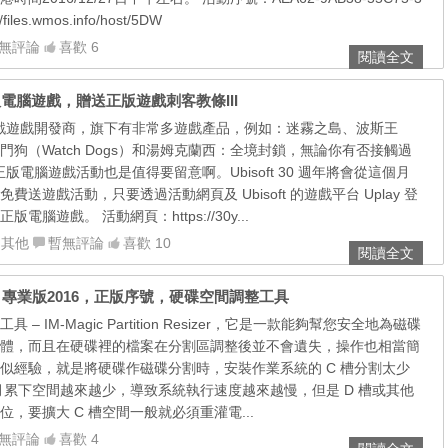
les.wmos.info/host/5DW
無評論
喜歡 6
閱讀全文
正版電腦遊戲，贈送正版遊戲刺客教條III
老牌遊戲遊戲開發商，旗下有非常多遊戲產品，例如：迷霧之島、波斯王
狗（Watch Dogs）和湯姆克蘭西：全境封鎖，無論你有否接觸過
次送正版電腦遊戲活動也是值得要留意啊。Ubisoft 30 週年將會從這個月
送遊戲活動，只要透過活動網頁及 Ubisoft 的遊戲平台 Uplay 登
腦遊戲。 活動網頁：https://30y...
,
其他
暫無評論
喜歡 10
閱讀全文
Resizer 專業版2016，正版序號，硬碟空間調整工具
– IM-Magic Partition Resizer，它是一款能夠幫您安全地為磁碟
體，而且在硬碟裡的檔案在分割區調整後並不會遺失，操作也相當簡
似經驗，就是將硬碟作磁碟分割時，安裝作業系統的 C 槽分割太少
積月累下空間越來越少，導致系統執行速度越來越慢，但是 D 槽或其他
，要擴大 C 槽空間一般就必須重灌電...
無評論
喜歡 4