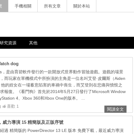
號
手機相關
所有文章
關於本站
研究資源
其他
tch dog
Dogs，是由育碧軟件發行的一款開放式世界動作冒險遊戲。遊戲的場景
，而玩家在單機模式中所扮演的主角是一位名叫艾登·皮爾斯（Aiden
黑客；他的姪女在一場蓄意陷害的車禍中喪生，而艾登則在悲痛與憤恨之
復。《看門狗》首先於2014年5月27日發行了Microsoft Window
ayStation 4、Xbox 360和Xbox One的版本。 ...
論
喜歡 1
閱讀全文
中文版，威力導演 15 精簡版及正版序號
精簡版的 PowerDirector 13 LE 版本 免費下載，最近威力導演