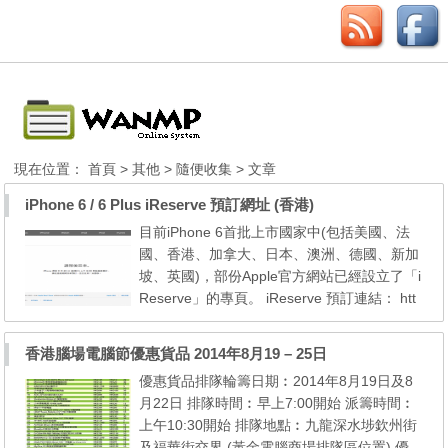
現在位置：
首頁
>
其他
>
隨便收集
> 文章
iPhone 6 / 6 Plus iReserve 預訂網址 (香港)
目前iPhone 6首批上市國家中(包括美國、法
國、香港、加拿大、日本、澳洲、德國、新加
坡、英國)，部份Apple官方網站已經設立了「i
Reserve」的專頁。 iReserve 預訂連結： htt
ps://reserve-hk.apple.com/HK/zh_HK/reserv
e/iPhone/ 查詢各 Apple Retail Store 存貨量
香港腦場電腦節優惠貨品 2014年8月19 – 25日
連結： https://reserve-hk.apple.com/HK/zh_
優惠貨品排隊輪籌日期︰2014年8月19日及8
HK/reserve/iPhone/availability
月22日 排隊時間︰早上7:00開始 派籌時間︰
上午10:30開始 排隊地點︰九龍深水埗欽州街
及福華街交界 (黃金電腦商場排隊區位置) 優