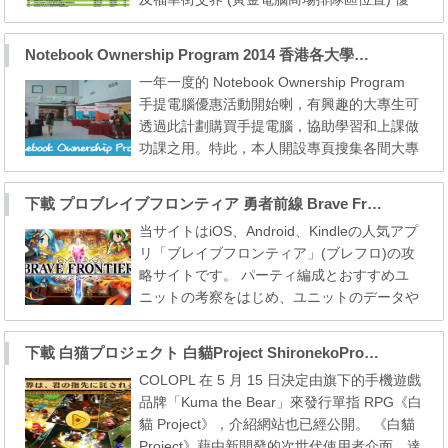
惠貨品購買時間︰下午1:00-3:00 優惠貨品排
隊輪籌日期︰2014年8月19日及8月22日排隊
Notebook Ownership Program 2014 香港各大學的手提電腦優惠 (更新於09月11日)
時間︰早上7:00開始派籌時間︰上午10:30開
一年一度的 Notebook Ownership Program
始排隊地點︰九龍深水埗欽州街及福華街交界
手提電腦優惠活動開始喇，有興趣的大專生可
(黃金電腦商場排隊區位置)優惠貨品購買時間
透過此計劃購買手提電腦，協助學習和上課做
︰下午1:00-3:00 ...
功課之用。特此，本人開設專頁搜集各間大專
院校的資料，希望方便大家選購一部適合自己
的手提電腦。 Notebook Ownership Program
下載 プロブレイブフロンティア 勇者前線 Brave Frontier APK
2015 請到 https://wmos.info/archives/13826
当サイトはiOS、Android、Kindleの人気アプ
===================================
リ「ブレイブフロンティア」(ブレフロ)の攻
上年度回顧：https://wmos.info/archives/936
略サイトです。 パーティ編成とおすすめユ
7 資料只供參考，...
ニットの考察をはじめ、ユニットのデータや
コミュニティも充実しています！ 本站下載
點 Download Link #
下載 白猫プロジェクト 白貓Project ShironekoProject APK
COLOPL 在 5 月 15 日決定由旗下的手機遊戲
品牌「Kuma the Bear」來發行單指 RPG《白
貓 Project》，介紹網站也已經公開。 《白貓
Project》藉由新開發的次世代使用者介面，達