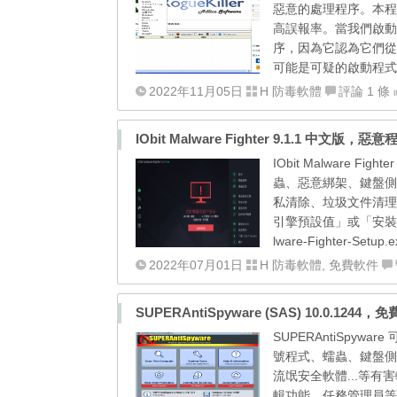
惡意的處理程序。本程
高誤報率。當我們啟動了
序，因為它認為它們從「
可能是可疑的啟動程式、H
2022年11月05日
H 防毒軟體
評論 1 條
IObit Malware Fighter 9.1.1 中文版
IObit Malware
蟲、惡意綁架、鍵盤側
私清除、垃圾文件清理
引擎預設值」或「安裝額外的軟體
lware-Fighter-Setup.e
2022年07月01日
H 防毒軟體
,
免費軟件
SUPERAntiSpyware (SAS) 10.0.1
SUPERAntiSp
號程式、蠕蟲、鍵盤側錄
流氓安全軟體...等
輯功能、任務管理員等