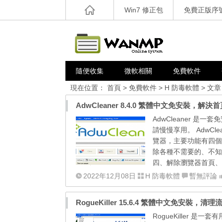
Win7 修正包
免費正版序
隨便收集
微軟相關
免費軟件
現在位置：
首頁
>
免費軟件
>
H 防毒軟體
> 文章
AdwCleaner 8.4.0 繁體中文免安裝
AdwCleaner 是
請慢慢享用。 AdwClea
覽器，主要功能有四個：
除各種不需要的、不知何
四、解除瀏覽器首頁、搜尋引
2022年12月08日
H 防毒軟體
暫無評論
RogueKiller 15.6.4 繁體中文免安裝，
RogueKiller