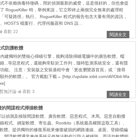
式不依賴病毒特徵碼，用於偵測最新的威脅，這是很好的，但也會提
 RogueKiller 時，舉例來說，它立即終止兩個完全無辜的處理程
可疑路徑」執行。 RogueKiller 程式的報告包含大量有用的資訊，
OSTS 檔案行、代理伺服器和 DNS 設...
喜歡 22
閱讀全文
，惡意程式防護軟體
 Fighter 內建獨特的雙核心掃瞄引擎，能夠清除掃瞄電腦中的廣告軟體、蠕
錄...等惡意程式，還能夠常駐於工作列，隨時監測系統安全，還有隱
功能。 注意：安裝版之安裝過程中會「更改瀏覽器首頁」或「搜尋
」。 官方載點下載→ [http://update.iobit.com/dl/IObit-Ma
xe]
暫無評論
喜歡 3
閱讀全文
244，免費的間諜程式掃描軟體
yware 可以偵測及移除間諜軟體、廣告軟體、惡意程式、木馬、惡意自動撥
程式、綁架軟體、寄生蟲、Rootkits（系統最高權限盜取工具）、
有害軟體。提供獨特的修復系統來修復破損的網路連線、桌面、登錄檔編
。間諜軟體通常會使系統元件無法動作以防止被移除，而這款軟體能