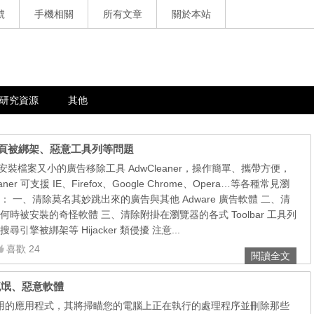
號
手機相關
所有文章
關於本站
研究資源
其他
，解決首頁被綁架、惡意工具列等問題
一套免安裝檔案又小的廣告移除工具 AdwCleaner，操作簡單、攜帶方便，
ner 可支援 IE、Firefox、Google Chrome、Opera…等各種常見瀏
 一、清除莫名其妙跳出來的廣告與其他 Adware 廣告軟體 二、清
時被安裝的奇怪軟體 三、清除附掛在瀏覽器的各式 Toolbar 工具列
擎被綁架等 Hijacker 類侵擾 注意...
喜歡 24
閱讀全文
清理流氓、惡意軟體
 是一套有用的應用程式，其將掃瞄您的電腦上正在執行的處理程序並刪除那些