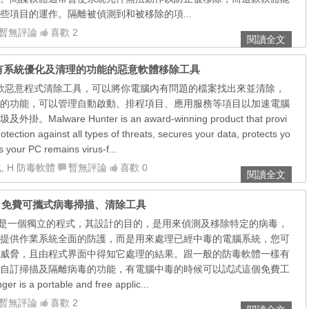
些項目的運作。隔離被偵測到和被移除的項...
暫無評論
喜歡 2
閱讀全文
 繁體中文版，有系統優化及清理的功能的惡意軟體移除工具
ter 是一款惡意程式清除工具，可以將你電腦內有問題的檔案找出來並清除，
的功能，可以管理自動啟動、排程項目、應用服務等項目以加速電腦
lware Hunter is an award-winning product that provi
ection against all types of threats, secures your data, protects yo
 your PC remains virus-f...
化
,
H 防毒軟體
暫無評論
喜歡 0
閱讀全文
6 免安裝版，免費可攜式病毒掃描、清除工具
 Stinger 是一個獨立的程式，其設計的目的，是用來偵測及移除特定的病毒，
提供作業系統全面的防護，而是用來處理已經中毒的電腦系統，您可
威脅，且由程式界面中得知它處理的結果。跟一般的防毒軟體一樣有
自訂掃描及隔離病毒的功能，有電腦中毒的時候可以試試這個免費工
r is a portable and free applic...
暫無評論
喜歡 2