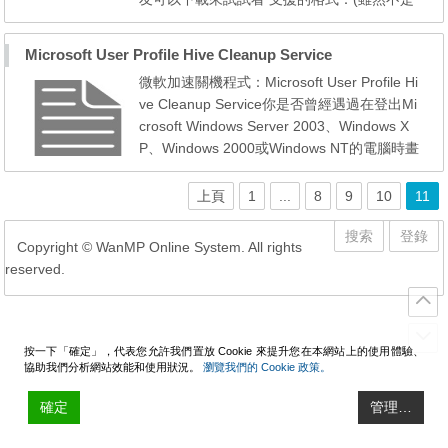
很多，不過看在它小巧免安裝又是微軟出的，
真的可以試試)*.udf; *.iso; *.cdfs; *.jo; *.rock;
Microsoft User Profile Hive Cleanup Service
使用方法：(依官方 readme.txt 翻譯過來的)1.
微軟加速關機程式：Microsoft User Profile Hi
將VCdRom.sys複製到你的系統安裝目錄 syst
ve Cleanup Service你是否曾經遇過在登出Mi
em32/drivers 目錄下2.執行VCdControlTool.e
crosoft Windows Server 2003、Windows X
xe (這個...
P、Windows 2000或Windows NT的電腦時畫
面一直停留在「正在儲存設定」這行訊息、花
費很長的時間還關不了機的情況？這是因為當
上頁
1
...
8
9
10
11
你登出系統時，若是Windows裡在在執行的程
式或 是協力廠商的程式(如印表機驅動程式、
搜索
登錄
Copyright © WanMP Online System. All rights
病毒掃描程式、常駐程式等等)並沒有立即停
reserved.
止及釋出資源，可能就...
按一下「確定」，代表您允許我們置放 Cookie 來提升您在本網站上的使用體驗、
協助我們分析網站效能和使用狀況。
瀏覽我們的 Cookie 政策。
確定
管理…