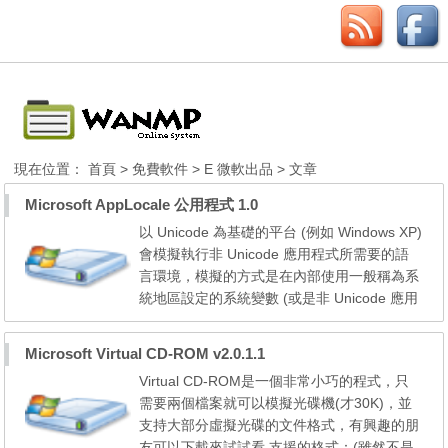
現在位置：
首頁
>
免費軟件
>
E 微軟出品
> 文章
Microsoft AppLocale 公用程式 1.0
以 Unicode 為基礎的平台 (例如 Windows XP)
會模擬執行非 Unicode 應用程式所需要的語
言環境，模擬的方式是在內部使用一般稱為系
統地區設定的系統變數 (或是非 Unicode 應用
程式的語言)，將應用程式的非 Unicode 文字
資料轉換成 Unicode。非 Unicode 應用程式
Microsoft Virtual CD-ROM v2.0.1.1
的語言與系統地區設定所定義的語言，應該是
Virtual CD-ROM是一個非常小巧的程式，只
使用相同的指令碼或指令碼系列。如果不符合
需要兩個檔案就可以模擬光碟機(才30K)，並
這個條件，應用程式的使用者介面 (UI) 就會
支持大部分虛擬光碟的文件格式，有興趣的朋
顯示成亂碼。 這...
友可以下載來試試看 支援的格式：(雖然不是