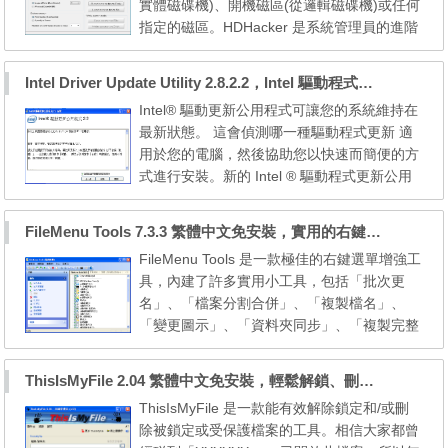
實體磁碟機)、開機磁區(從邏輯磁碟機)或任何
搜尋機碼中非英語...
指定的磁區。HDHacker 是系統管理員的進階
硬碟管理工具。不正確的使用會導致無法存取
硬碟。例如 HDHacker 可用於在新的 Window
Intel Driver Update Utility 2.8.2.2，Intel 驅動程式更新工具
s 安裝之前儲存和還原特定的開機管理工具。
Intel® 驅動更新公用程式可讓您的系統維持在
MBR 和開機磁區備份也可用於簡單的預防性
最新狀態。 這會偵測哪一種驅動程式更新 適
目的，因為有時病毒或其它作業系統的安裝可
用於您的電腦，然後協助您以快速而簡便的方
能會覆寫蓋和/或更改 MB...
式進行安裝。新的 Intel ® 驅動程式更新公用
程式的下載版本可讓使用者掃瞄他們最新最新
驅動程式可從 Intel 的電腦運算裝置。支援的
FileMenu Tools 7.3.3 繁體中文免安裝，實用的右鍵選單增強檔案管理工具
發行的產品： 繪圖 (晶片組 INF) 的晶片組、
FileMenu Tools 是一款極佳的右鍵選單增強工
無線、 Intel® 桌上型主機板、 Intel ® Nuc、 I
具，內建了許多實用小工具，包括「批次更
ntel ® 運算隨身碟 需要安裝與使用公用程式：
名」、「檔案分割合併」、「複製檔名」、
-A ...
「變更圖示」、「資料夾同步」、「複製完整
檔案路徑」、「註冊動態連結檔 (*.dll)」、
「進階檔名更改工具」等等。此外，它也可以
ThisIsMyFile 2.04 繁體中文免安裝，輕鬆解鎖、刪除鎖定或受保護的檔案
修改「傳送到」裡的清單項目，以及檔案或資
ThisIsMyFile 是一款能有效解除鎖定和/或刪
料夾的右鍵選單項目。FileMenu Tools 雖是英
除被鎖定或受保護檔案的工具。相信大家都曾
文軟體，但提供多國語系檔，包括繁體和簡體