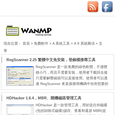
現在位置：
首頁
>
免費軟件
>
A 系統工具
>
A.9 系統雜項
> 文
章
RegScanner 2.25 繁體中文免安裝，登錄檔搜尋工具
RegScanner 是一款免費的綠色軟體，不僅體
積小巧，而且不需要安裝，使用者下載回去後
只需要解壓縮就可以直接使用。使用者可以透
過 RegScanner 來直接搜尋機碼中你所想要的
資料， RegScanner 再每搜尋到一處符合的地
方時，就會立即列出，不像其它軟體，需要全
HDHacker 1.6.4，MBR、開機磁區管理工具
部搜尋完畢才做顯示，讓使用者可以在找到想
HDHacker 是一款管理工具，用於從任何磁碟
要的資料時立即進行處理。 RegScanner 還支
(包括卸除式磁碟)儲存、查看和還原 MBR(從
援 Unicode 的搜尋功能，讓使用者可以直接