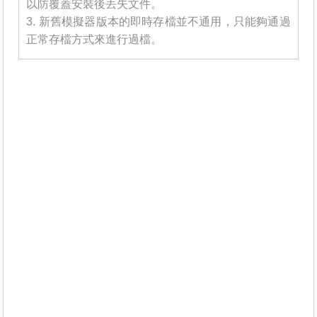
以防覆蓋安裝後丟失文件。
3. 新舊模擬器版本的即時存檔並不通用，只能夠通過
正常存檔方式來進行過檔。
_______