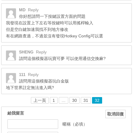
MD
Reply
你好想請問一下按鍵設置方面的問題
我發現在設置上下左右等按鍵時可以用搖桿輸入
但是空白鍵加速我找不到地方修改
有在網路查過，不過並沒有發現Hotkey Config可以選
SHENG
Reply
請問這個模擬器玩寶可夢 可以使用通信交換麻?
111
Reply
請問用這個模擬器玩白金版
地下世界註定無法進入嗎?
上一頁
1
…
30
31
32
給我留言
取消回復
暱稱（必填）