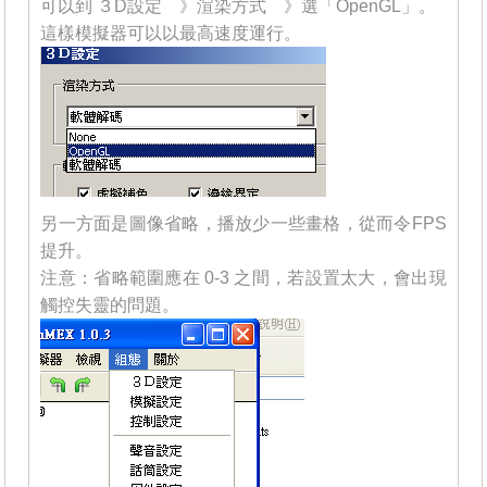
可以到 ３D設定 》渲染方式 》選「OpenGL」。
這樣模擬器可以以最高速度運行。
另一方面是圖像省略，播放少一些畫格，從而令FPS
提升。
注意：省略範圍應在 0-3 之間，若設置太大，會出現
觸控失靈的問題。