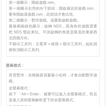
第一個圖示：開啟遊戲 rom。
第一個圖示右旁的向下箭頭：開啟最近的遊戲 rom。
要有開啟過遊戲 rom，此箭頭才會出現。
第二個圖示：暫停遊戲。或重新啟動遊戲。
最後兩個綠色圖示：旋轉 NDS，因為有的遊戲需要
把 NDS 豎起來玩。可供旋轉的角度是垂直的東南西
北四個方向。
不顯示工具列：主選單 » 檢視 » 顯示工具列，如此就
會取消顯示工具列。
_______
螢幕模式：
背景暫停：在模擬器視窗最小化時，才會自動暫停遊
戲。
全螢幕模式：
按下 「Alt + Enter」 確實可以進入全螢幕模式，而且
是進入當前螢幕解析度下的全螢幕模式。