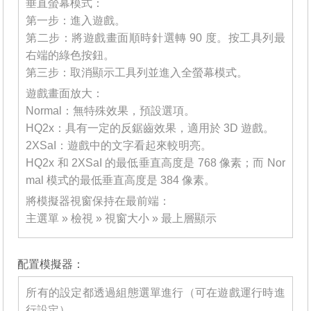
垂直螢幕模式：
第一步：進入遊戲。
第二步：將遊戲畫面順時針選轉 90 度。按工具列最
右端的綠色按鈕。
第三步：取消顯示工具列並進入全螢幕模式。
遊戲畫面放大：
Normal：無特殊效果，預設選項。
HQ2x：具有一定的反鋸齒效果，適用於 3D 遊戲。
2XSaI：遊戲中的文字看起來較明亮。
HQ2x 和 2XSaI 的最低垂直高度是 768 像素；而 Nor
mal 模式的最低垂直高度是 384 像素。
將模擬器視窗保持在最前端：
主選單 » 檢視 » 視窗大小 » 最上層顯示
_______
配置模擬器：
所有的設定都透過組態選單進行（可在遊戲運行時進
行設定）