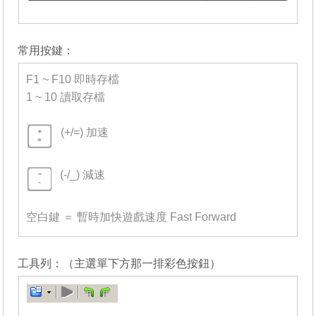
_______
常用按鍵：
F1 ~ F10 即時存檔
1 ~ 10 讀取存檔
-
(+/=) 加速
=
(-/_) 減速
=
空白鍵 ＝ 暫時加快遊戲速度 Fast Forward
_______
工具列：（主選單下方那一排彩色按鈕）