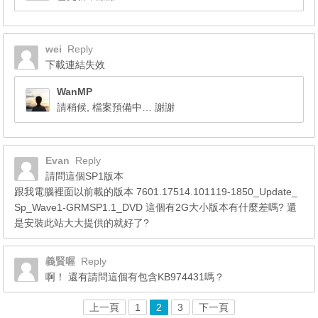
wei
Reply
下載連結失效
WanMP
請稍候, 檔案預備中… 謝謝
Evan
Reply
請問這個SP1版本
跟我電腦裡面以前載的版本 7601.17514.101119-1850_Update_
Sp_Wave1-GRMSP1.1_DVD 這個有2G大小版本有什麼差嗎? 還
是安裝此站大大提供的就好了?
義賢喔
Reply
啊！ 還有請問這個有包含KB974431嗎？
上一頁
1
2
3
下一頁