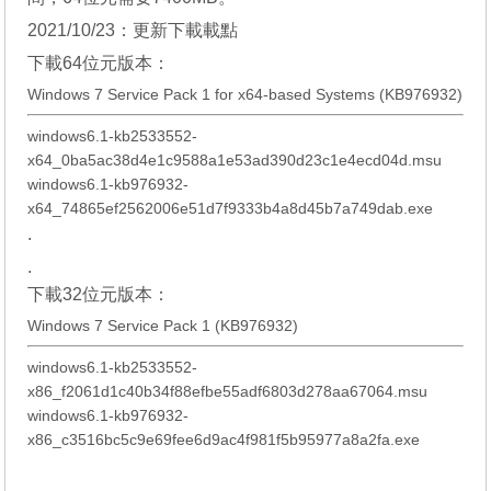
2021/10/23：更新下載載點
下載64位元版本：
Windows 7 Service Pack 1 for x64-based Systems (KB976932)
windows6.1-kb2533552-
x64_0ba5ac38d4e1c9588a1e53ad390d23c1e4ecd04d.msu
windows6.1-kb976932-
x64_74865ef2562006e51d7f9333b4a8d45b7a749dab.exe
.
.
下載32位元版本：
Windows 7 Service Pack 1 (KB976932)
windows6.1-kb2533552-
x86_f2061d1c40b34f88efbe55adf6803d278aa67064.msu
windows6.1-kb976932-
x86_c3516bc5c9e69fee6d9ac4f981f5b95977a8a2fa.exe