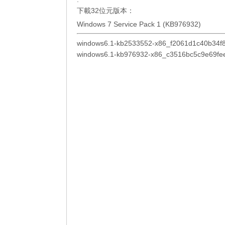
下載32位元版本：
Windows 7 Service Pack 1 (KB976932)
windows6.1-kb2533552-x86_f2061d1c40b34f
windows6.1-kb976932-x86_c3516bc5c9e69fe