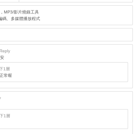
免安裝，MP3/影片燒錄工具
5.3 影音編碼、多媒體播放程式
Reply
平安
下1層
都正常喔
y
下1層