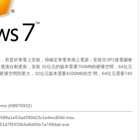
項還包括，若是於筆電上安裝，得確定筆電有插上電源；安裝完SP1後電腦會
過自動更新，安裝 32位元的版本需要750MB的硬碟空間，64位元
碟空間則更大，32位元版本需要4100MB的空 間，64位元需要740
tems (KB976932)
9588a1e53ad390d23c1e4ecd04d.msu
e51d7f9333b4a8d45b7a749dab.exe