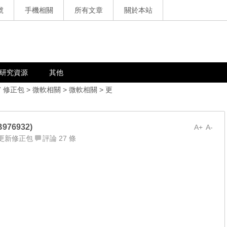
號
手機相關
所有文章
關於本站
研究資源
其他
7 修正包
>
微軟相關
>
微軟相關
>
更
B976932)
A+
A-
更新修正包
評論 27 條