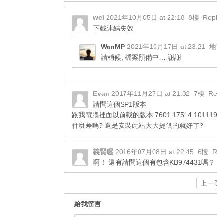
wei
2021年10月05日 at 22:18
8樓
Repl
下載連結失效
WanMP
2021年10月17日 at 23:21
地
請稍候, 檔案預備中… 謝謝
Evan
2017年11月27日 at 21:32
7樓
Re
請問這個SP1版本
跟我電腦裡面以前載的版本 7601.17514.101119-
什麼差嗎? 還是安裝此站大大提供的就好了?
義賢喔
2016年07月08日 at 22:45
6樓
R
啊！ 還有請問這個有包含KB974431嗎？
上一
給我留言