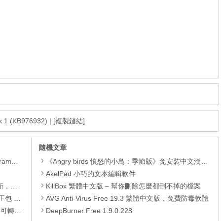
 1 (KB976932)
|
[複製鏈結]
隨機文章
yer、JRE
《Angry birds 憤怒的小鳥：季節版》免安裝中文漢化版
AkelPad 小巧的文本編輯軟件
PC)漏洞
KillBox 繁體中文版 – 幫你刪除怎麼都刪不掉的檔案
01月份)
AVG Anti-Virus Free 19.3 繁體中文版，免費防毒軟體
散發套件包
DeepBurner Free 1.9.0.228