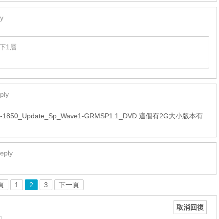
y
下1層
ply
1850_Update_Sp_Wave1-GRMSP1.1_DVD 這個有2G大小版本有
eply
頁
1
2
3
下一頁
取消回復