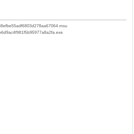
88efbe55adf6803d278aa67064.msu
e6d9ac4f981f5b95977a8a2fa.exe