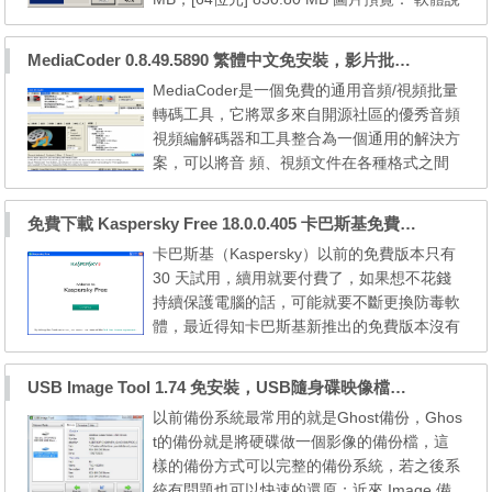
明： 本更新包包含自 7 SP1 [32位元] 以後至2
017年08月份的所有微軟官方更新檔 本更新包
MediaCoder 0.8.49.5890 繁體中文免安裝，影片批量轉檔工具
包含自 7 SP1 [64位元] 以後至2017年08月份
MediaCoder是一個免費的通用音頻/視頻批量
的所有微軟官方更新檔 系統需求： 1. Windo
轉碼工具，它將眾多來自開源社區的優秀音頻
ws 7 SP1 (x86/x64) 2. Windows Internet Exp
視頻編解碼器和工具整合為一個通用的解決方
lorer 8 (內建...
案，可以將音 頻、視頻文件在各種格式之間
進行轉換。MediaCoder具備一個可擴展的架
構和豐富的功能，可滿足各種場合下的轉碼需
免費下載 Kaspersky Free 18.0.0.405 卡巴斯基免費版，安裝後免序號自動取得授權
求。MediaCoder 與眾不同的是支援 nVidia C
卡巴斯基（Kaspersky）以前的免費版本只有
UDA、Intel Quick Sync Video，市面上有同時
30 天試用，續用就要付費了，如果想不花錢
支援這兩項技術的少之又少、免費的又更少，
持續保護電腦的話，可能就要不斷更換防毒軟
想利用兩家 GPU 轉檔...
體，最近得知卡巴斯基新推出的免費版本沒有
試用期限制，雖然只有基本的病毒防護功能，
但一般人也很夠用啦，趕快來下載吧。 http
USB Image Tool 1.74 免安裝，USB隨身碟映像檔備份還原工具
s://www.kaspersky.com/free-antivirus 下載→
以前備份系統最常用的就是Ghost備份，Ghos
[18.0.0.405] 下載安裝的過程沒有什麼特別
t的備份就是將硬碟做一個影像的備份檔，這
的，下載的檔案大小有190MB 免費版的功能
樣的備份方式可以完整的備份系統，若之後系
少了什麼？從裝完...
統有問題也可以快速的還原；近來 Image 備