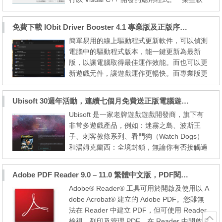
體或遊戲，其中有基於Microsoft Visual C+
+開發的應用程式，使用者端也必需安裝相對
免費下載 IObit Driver Booster 4.1 專業版及正版序號，驅動程式一鍵更新
應版本的套件，才不會在執行該程式時發生錯
簡單易用的線上驅動程式更新軟件，可以偵測
誤。安裝過的套件基本上是不需要再安裝一
電腦中的驅動程式版本，能一鍵更新為最新
次，除非它有損壞缺檔的問題，要重新安裝相
版，以讓電腦取得最佳運作效能。而也可以更
同版本的套件一定要...
新遊戲元件，讓遊戲運作更暢快。而專業版更
支援驅動程式的備份功能，在更新前可以備
份，以防最新版的驅動程式有錯。 活動時間
Ubisoft 30週年活動，連續七個月免費送正版電腦遊戲，贈送正版遊戲刺客教條III
從現在開始，大約是到香港時間2016/12/27日
Ubisoft 是一家老牌遊戲遊戲開發商，旗下有
中午左右。 活動序號：AEA62-9AB38-55C75
非常多遊戲產品，例如：迷霧之島、波斯王
-339B4 下載連結：http://files.wmos.info/hos
子、刺客教條系列、看門狗（Watch Dogs）
t/5DW
和湯姆克蘭西：全境封鎖，無論你有否接觸過
Ubisoft 遊戲，今次送正版電腦遊戲活動也是
值得要留意啊。Ubisoft 30 週年將會從這個月
Adobe PDF Reader 9.0 – 11.0 繁體中文版，PDF閱讀工具
開始推出為期七個月的免費送遊戲活動，只要
Adobe® Reader® 工具可用於開啟及使用以 A
透過活動網頁及 Ubisoft 的遊戲平台 Uplay 登
dobe Acrobat® 建立的 Adobe PDF。您雖無
記使用者帳號即可獲得正版電腦遊戲。 活動
法在 Reader 中建立 PDF，但可使用 Reader
網頁：https://30y...
檢視、列印及管理 PDF。在 Reader 中開啟 P