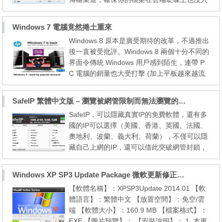
可以存取，而 MEGA 提供 50 GB 超大空間也
就有更好的運用。 MEGA Sync 已推出 Wind
Windows 7 電腦竟然捲土重來
ows 版本，具有正體中文在內等多國語言，安
Windows 8 原本是廣受期待的改革，不過推出
裝後登入 MEGA 帳戶，就能自動和雲端硬碟
後一直被受批評。Windows 8 兩個十分不同的
連結，也可自行選擇要同步的資料夾。而且內
界面令傳統 Windows 用戶感到陌生，連帶 P
建上傳速度限制的頻寬調整...
C 電腦的銷量也大受打擊 (加上平板越來越流
行)。現在最大 PC 生產商 HP 終於忍無可忍，
推出新一輪策略: 回到 Windows 7。 HP 過去
SafeIP 繁體中文版 – 瀏覽被網管限制而無法瀏覽的網站
幾天不斷宣傳 「Windows 7 is back」 (Windo
SafeIP，可以隱藏真實IP的免費軟體，還有多
ws 7 回來了)，表示是順應大量用戶要求。如
國的IP可以選擇（美國、香港、英國、法國、
果購買 HP 電腦時選擇 Windows 7 而不是 Wi
奧地利、波蘭、義大利、荷蘭），不僅可以隱
ndows 8 還可以...
藏自己上網的IP，還可以借此突破網管封鎖，
達到翻牆的目的，瀏覽被網管限制而無法瀏覽
的網站（例如：在大陸上Facebook），也可
Windows XP SP3 Update Package 微軟更新修正包 (2014.01月份)
以運用於瀏覽特定國家的IP才能進入的網站，
【軟體名稱】：XPSP3Update 2014.01 【軟
完全免費、沒有廣告。 官方網站：SafeIP, LL
體語言】：繁體中文 【放置空間】：免空/雲
C. 軟體性質：免費軟體 介面語言：繁體中文
端 【軟體大小】：160.9 MB 【檔案格式】：
系統需求：Windo...
EXE 【圖片預覽】： 【安裝說明】： 1. 本更