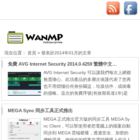
現在位置：
首頁
> 發表於2014年01月的文章
免費 AVG Internet Security 2014.0.4259 繁體中文版華為版
AVG Internet Security 可以讓我們每次上網都
無需擔心。此項產品的多層次保護代表了您再
也不用煩惱任何身份竊盜，垃圾信件，或病毒
的侵略。這次的免費序號(有效期長達1年)是
直接內嵌在 AVG 官方的安裝包中，所以直接
安裝即可生效，連郵箱和用戶名都不要填，簡
MEGA Sync 同步工具正式推出
直方便到家。 本來這個活動是 AVG 為華為用
MEGA 正式推出官方版的同步工具 MEGA Sy
戶特別提供的，但是下面的截圖可以證明，它
nc Client，可以幫使用者把電腦上的檔案自動
對其他用戶也是有效的。並且安裝之後就是繁
同步到 MEGA 雲端硬碟，透過安全、加密的
體中文界面，使用...
傳輸渠道，確保你的檔案在雲端硬碟上也沒人