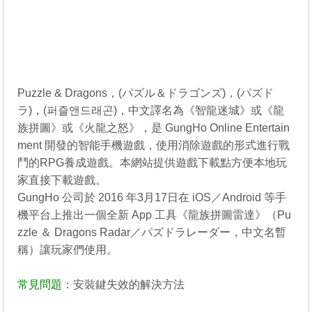
Puzzle & Dragons，(パズル＆ドラゴンズ)，(パズド
ラ)，(퍼즐앤드래곤)，中文譯名為《智龍迷城》或《龍
族拼圖》或《火龍之怒》，是 GungHo Online Entertain
ment 開發的智能手機遊戲，使用消除遊戲的形式進行戰
鬥的RPG養成遊戲。本網站提供遊戲下載點方便本地玩
家直接下載遊戲。
GungHo 公司於 2016 年3月17日在 iOS／Android 等手
機平台上推出一個全新 App 工具《龍族拼圖雷達》（Pu
zzle ＆ Dragons Radar／パズドラレーダー，中文名暫
稱）讓玩家們使用。
常見問題：
安裝鍵失效的解決方法
----------------------------------------