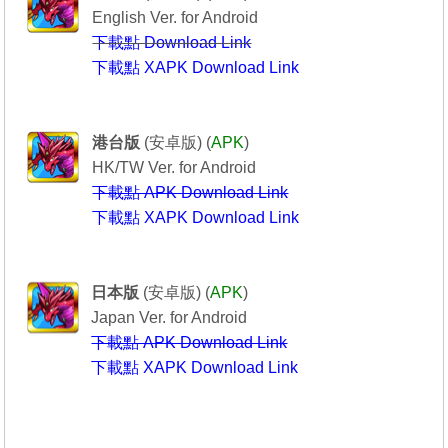
English Ver. for Android
下載點 Download Link
下載點 XAPK Download Link
Puzzle & Dragons
----------------龍族拼圖----------------
港台版
(安卓版) (
APK
)
HK/TW Ver. for Android
下載點 APK Download Link
下載點 XAPK Download Link
Puzzle & Dragons
-------------パズル＆ドラゴンズ-----------
日本版
(安卓版) (
APK
)
Japan Ver. for Android
下載點 APK Download Link
下載點 XAPK Download Link
---------------------------------------