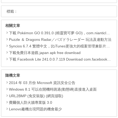
標籤：
相關文章
下載 Pokémon GO 0.391.0 (精靈寶可夢 GO)，com.nianticlabs.pokemongo (.apk) (.xapk)
Puzzle ＆ Dragons Radar／パズドラレーダー 玩法及連動方法
Syncios 6.7.4 繁體中文，比iTunes更強大的檔案管理兼影片轉檔工具
下載免費日本遊戲 japan apk free download
下載 Facebook Lite 241.0.0.7.119 Download com.facebook.lite APK
隨機文章
2014 年 03 月份 Microsoft 資訊安全公告
Windows 8.1 可以在開機時跳過(動態磚)直接進入桌面
URL2BMP (免安裝版) (網頁擷取)
費爾個人防火牆專業版 3.0
Lenovo廠機出現問題的機會最少